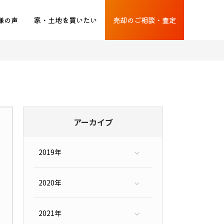
様の声
家・土地を買いたい
売却のご相談・査定
アーカイブ
2019年
12月（33）
2020年
1月（1）
3月（1）
4月（1）
9月（1）
2021年