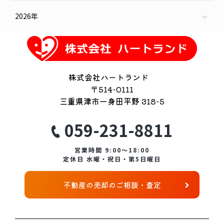
3月（2）
4月（2）
5月（1）
7月（3）
9月（2）
10月（2）
12月（1）
2026年
3月（1）
5月（3）
7月（2）
8月（1）
株式会社ハートランド
〒514-0111
三重県津市一身田平野 318-5
059-231-8811
営業時間 9:00～18:00
定休日 水曜・祝日・第5日曜日
不動産の売却のご相談・査定